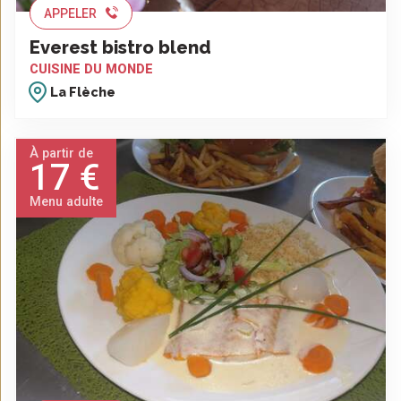
APPELER
Everest bistro blend
CUISINE DU MONDE
La Flèche
À partir de
17 €
Menu adulte