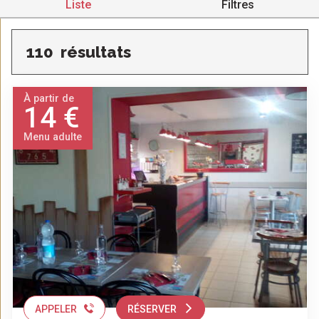
Liste
Filtres
110
résultats
À partir de
14 €
Menu adulte
APPELER
RÉSERVER