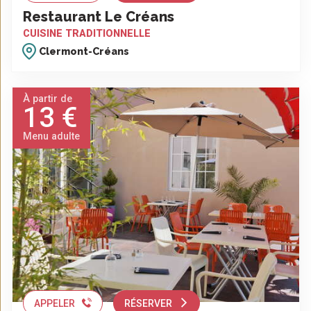
Restaurant Le Créans
CUISINE TRADITIONNELLE
Clermont-Créans
À partir de
13 €
Menu adulte
APPELER
RÉSERVER