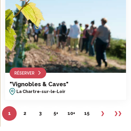
RÉSERVER
"Vignobles & Caves"
La Chartre-sur-le-Loir
1
2
3
5+
10+
15
❯
❯❯