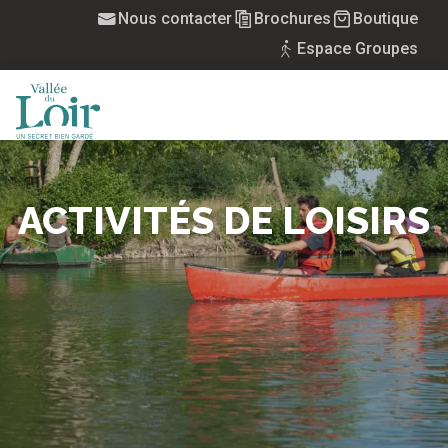
Aller
Nous contacter
Brochures
Boutique
au
Espace Groupes
contenu
principal
MENU
ACTIVITÉS DE LOISIRS