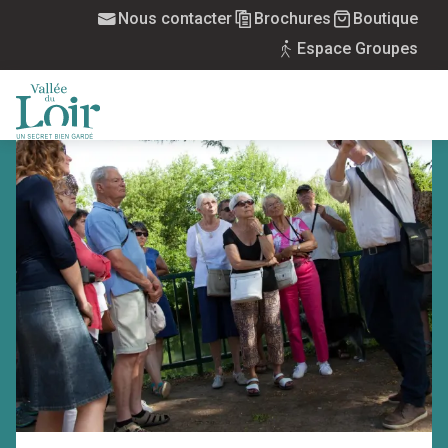
Aller
Nous contacter
Brochures
Boutique
au
Espace Groupes
contenu
principal
MENU