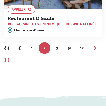
APPELER
Restaurant Ô Saule
RESTAURANT GASTRONOMIQUE - CUISINE RAFFINÉE
Thoiré-sur-Dinan
❮❮
❮
1
2
3
5+
10
❯
❯❯