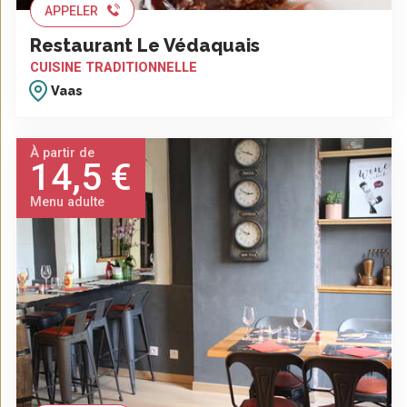
APPELER
Restaurant Le Védaquais
CUISINE TRADITIONNELLE
Vaas
À partir de
14,5 €
Menu adulte