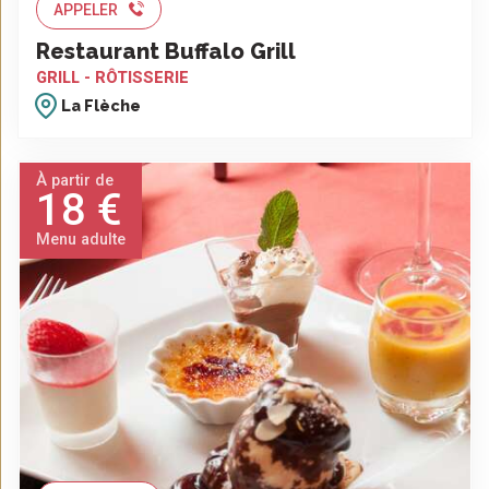
APPELER
Restaurant Buffalo Grill
GRILL - RÔTISSERIE
La Flèche
À partir de
18 €
Menu adulte