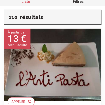
Liste
Filtres
110
résultats
À partir de
13 €
Menu adulte
APPELER