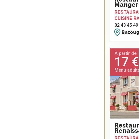
Manger
RESTAURA
CUISINE R
02 43 45 49
Bazouge
À partir de
17 €
Menu adult
Restaur
Renais
RESTAURA