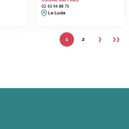
CUISINE RAFFINÉE
02 43 94 88 75
Le Lude
1
2
❯
❯❯