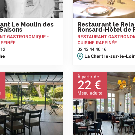
ant Le Moulin des
Restaurant le Rela
Saisons
Ronsard-Hôtel de 
NT GASTRONOMIQUE -
RESTAURANT GASTRONOM
AFFINÉE
CUISINE RAFFINÉE
 12
02 43 44 40 16
che
La Chartre-sur-le-Loir
À partir de
22 €
e
Menu adulte