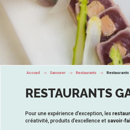
Accueil
Savourer
Restaurants
Restaurants 
RESTAURANTS GA
Pour une expérience d’exception, les
restaur
ue
créativité, produits d’excellence et
savoir‑fa
 les
s
s
ements