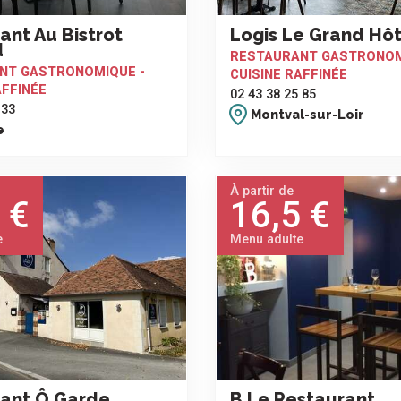
ant Au Bistrot
Logis Le Grand Hôt
d
RESTAURANT GASTRONOM
NT GASTRONOMIQUE -
CUISINE RAFFINÉE
AFFINÉE
02 43 38 25 85
 33
Montval-sur-Loir
e
À partir de
 €
16,5 €
e
Menu adulte
ant Ô Garde
B Le Restaurant