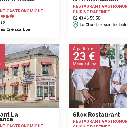
RESTAURANT GASTRONOM
NT GASTRONOMIQUE -
CUISINE RAFFINÉE
AFFINÉE
02 43 46 55 50
 12
La Chartre-sur-le-Loir
s Cré sur Loir
À partir de
23 €
e
Menu adulte
ant La
Silex Restaurant
sance
RESTAURANT GASTRONOM
NT GASTRONOMIQUE -