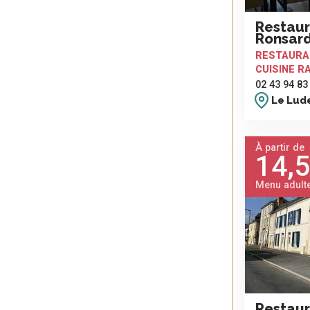
Restaur
Ronsar
RESTAURA
CUISINE R
02 43 94 83
Le Lud
À partir de
14,5
Menu adult
Restaur