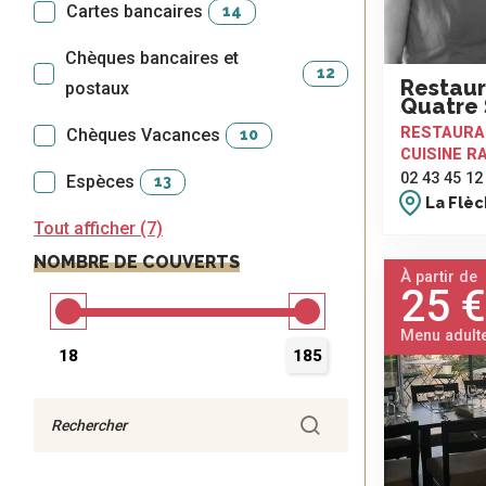
Cartes bancaires
14
Chèques bancaires et
12
Restaur
postaux
Quatre 
RESTAURA
Chèques Vacances
10
CUISINE R
02 43 45 12
Espèces
13
La Flè
Tout afficher (7)
NOMBRE DE COUVERTS
À partir de
25 €
Menu adult
18
185