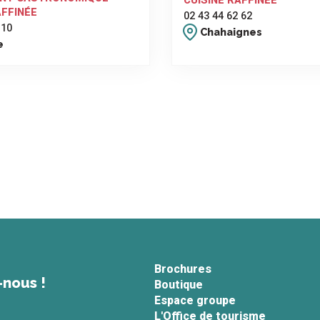
CUISINE RAFFINÉE
AFFINÉE
02 43 44 62 62
 10
Chahaignes
e
Brochures
-nous !
Boutique
Espace groupe
L'Office de tourisme