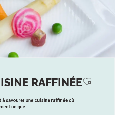
Ajouter
SINE RAFFINÉE
t à savourer une
cuisine raffinée
où
ment unique.