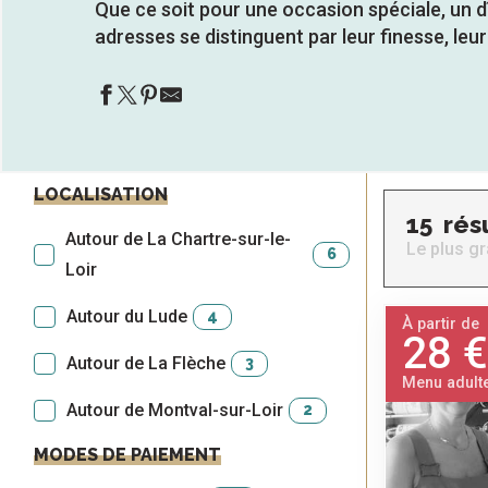
Que ce soit pour une occasion spéciale, un d
ntes
Tous
Toutes
adresses se distinguent par leur finesse, leur
les
les
sites
activités
à
isiter
LOCALISATION
15
rés
Autour de La Chartre-sur-le-
Le plus gr
6
Loir
Autour du Lude
4
À partir de
28 €
Autour de La Flèche
3
Menu adult
s
Autour de Montval-sur-Loir
2
MODES DE PAIEMENT