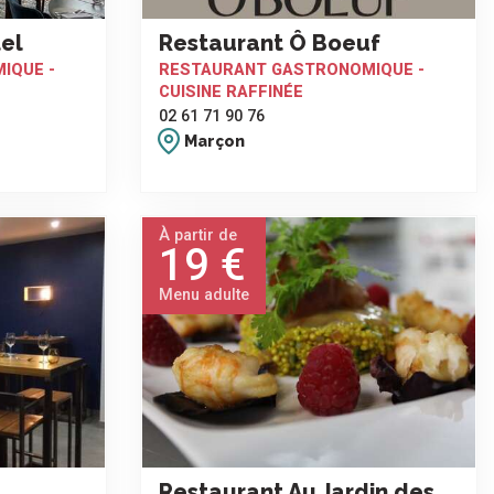
el
Restaurant Ô Boeuf
IQUE -
RESTAURANT GASTRONOMIQUE -
CUISINE RAFFINÉE
02 61 71 90 76
Marçon
À partir de
19 €
Menu adulte
Restaurant Au Jardin des