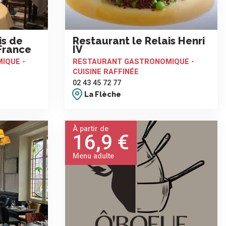
is de
Restaurant le Relais Henri
France
IV
IQUE -
RESTAURANT GASTRONOMIQUE -
CUISINE RAFFINÉE
02 43 45 72 77
La Flèche
À partir de
16,9 €
Menu adulte