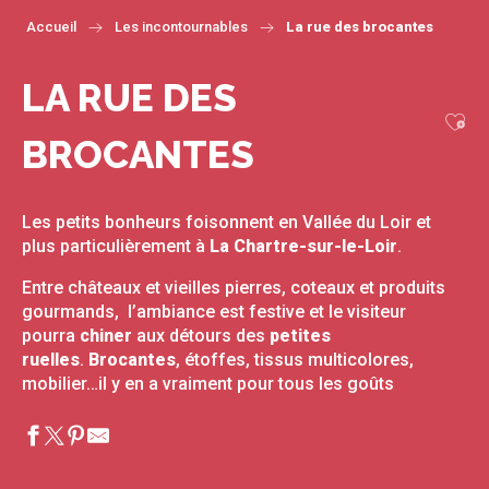
Accueil
Les incontournables
La rue des brocantes
LA RUE DES
Ajou
BROCANTES
Les petits bonheurs foisonnent en Vallée du Loir et
plus particulièrement à
La Chartre-sur-le-Loir
.
Entre châteaux et vieilles pierres, coteaux et produits
gourmands, l’ambiance est festive et le visiteur
pourra
chiner
aux détours des
petites
ruelles
.
Brocantes
, étoffes, tissus multicolores,
mobilier…il y en a vraiment pour tous les goûts