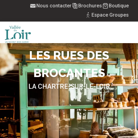
Aller
Nous contacter
Brochures
Boutique
au
Espace Groupes
contenu
principal
MENU
LES RUES DES
BROCANTES
LA CHARTRE-SUR-LE-LOIR