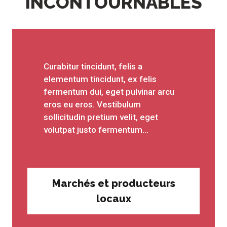
INCONTOURNABLES
Curabitur tincidunt, felis a
elementum tincidunt, ex felis
fermentum dui, eget pulvinar arcu
eros eu eros. Vestibulum
sollicitudin pretium velit, eget
volutpat justo fermentum...
Marchés et producteurs
locaux