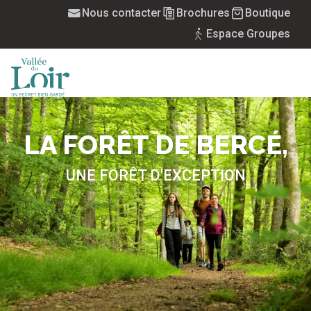
Aller
Nous contacter
Brochures
Boutique
au
Espace Groupes
contenu
principal
MENU
LA FORÊT DE BERCÉ,
UNE FORÊT D'EXCEPTION