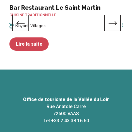
Bar Restaurant Le Saint Martin
Le 
CUISINE TRADITIONNELLE
CUIS
Noyant-Villages
S
Lire la suite
L
Office de tourisme de la Vallée du Loir
Rue Anatole Carré
72500 VAAS
Tel +33 2 43 38 16 60