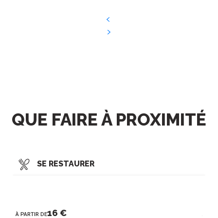
QUE FAIRE À PROXIMITÉ
SE RESTAURER
RANDONNÉES PÉDESTRES
SITES
16
€
À PARTIR DE
À PAR