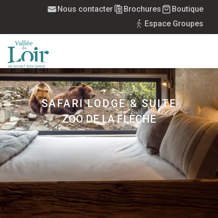
Aller
Nous contacter
Brochures
Boutique
au
Espace Groupes
contenu
principal
MENU
SAFARI LODGE & SUITE
ZOO DE LA FLÈCHE