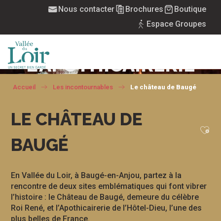
LE CHÂTEAU DE
Aller
Nous contacter
Brochures
Boutique
au
Espace Groupes
contenu
BAUGÉ ET
principal
L'APOTHICAIRERIE
MENU
Accueil
Les incontournables
Le château de Baugé
LE CHÂTEAU DE
Ajou
BAUGÉ
En Vallée du Loir, à Baugé-en-Anjou, partez à la
rencontre de deux sites emblématiques qui font vibrer
l’histoire : le Château de Baugé, demeure du célèbre
Roi René, et l’Apothicairerie de l’Hôtel-Dieu, l’une des
plus belles de France.