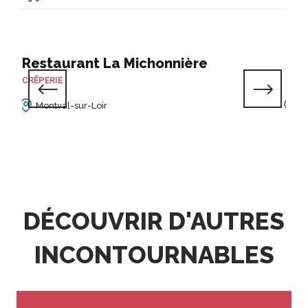
A VISITER ?
Restaurant La Michonnière
RANDONNER
Tra
CRÊPERIE
TRAI
Montval-sur-Loir
M
DÉCOUVRIR D'AUTRES
INCONTOURNABLES