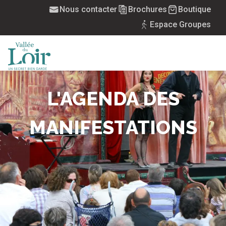
Aller
Nous contacter
Brochures
Boutique
au
Espace Groupes
contenu
principal
MENU
L'AGENDA DES
MANIFESTATIONS