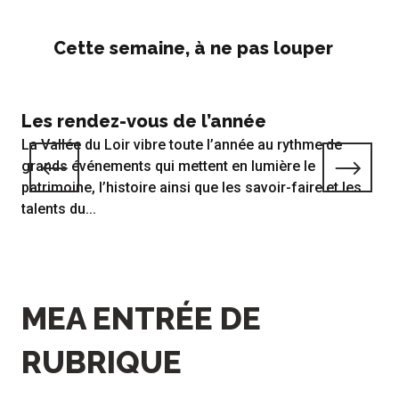
Cette semaine, à ne pas louper
Les rendez-vous de l’année
Ce
La Vallée du Loir vibre toute l’année au rythme de
grands événements qui mettent en lumière le
patrimoine, l’histoire ainsi que les savoir-faire et les
talents du...
MEA ENTRÉE DE
RUBRIQUE