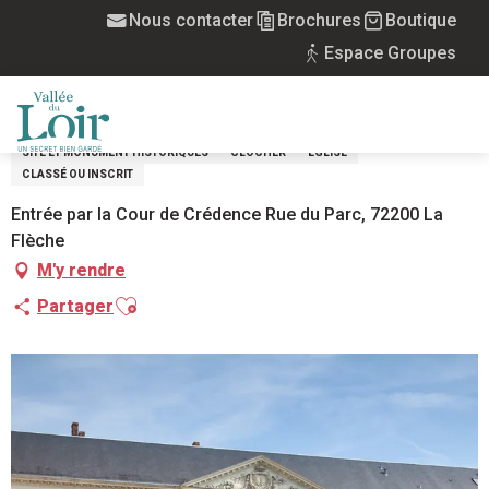
Aller
Nous contacter
Brochures
Boutique
Accueil
Visites commentées du Prytanée National Militaire
au
Espace Groupes
contenu
VISITES COMMENTÉES DU PRYTANÉE
principal
NATIONAL MILITAIRE
MENU
SITE ET MONUMENT HISTORIQUES
CLOCHER
EGLISE
CLASSÉ OU INSCRIT
Entrée par la Cour de Crédence Rue du Parc, 72200 La
Flèche
M'y rendre
Ajouter aux favoris
Partager