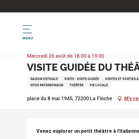
Aller
au
contenu
principal
MENU
Accueil
Visite guidée du théâtre de la halle au blé -
Mercredi 26 août de 18:00 à 19:00
VISITE GUIDÉE DU THÉÂ
SAISON ESTIVALE
VISITE - VISITE GUIDÉE
VISITES ET SORTIES 
SITES PATRIMONIAUX
THÉÂTRE
VIE LOCALE
place du 8 mai 1945, 72200 La Flèche
M'y r
DESCRIPTION
Venez explorer un petit théâtre à l'italienn