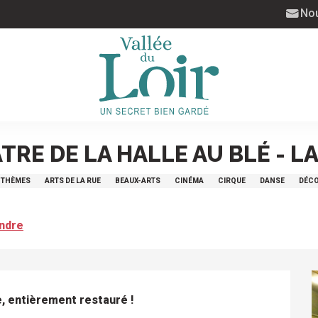
Nou
 La Flèche
TRE DE LA HALLE AU BLÉ - L
À THÈMES
ARTS DE LA RUE
BEAUX-ARTS
CINÉMA
CIRQUE
DANSE
DÉCO
endre
e, entièrement restauré !