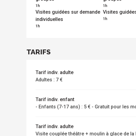
1h
1h
Visites guidées sur demande
Visites guidées
ue
individuelles
1h
 les
1h
s
s
ements
ntes
Tous
Toutes
les
les
sites
activités
TARIFS
à
isiter
Tarif indiv. adulte
Adultes : 7 €
Tarif indiv. enfant
- Enfants (7-17 ans) : 5 € - Gratuit pour les 
Tarif indiv. adulte
Visite couplée théâtre + moulin à glace de la