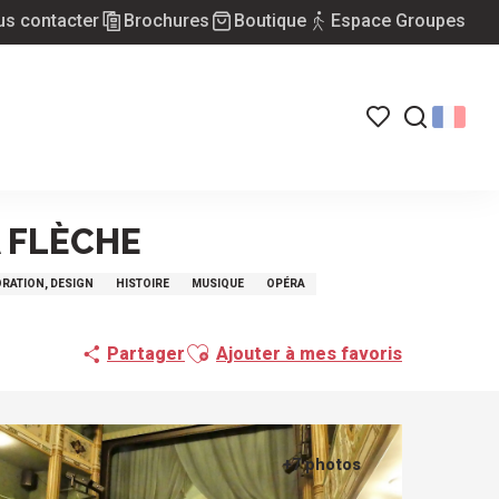
s contacter
Brochures
Boutique
Espace Groupes
Voir les favoris
Recherch
A FLÈCHE
RATION, DESIGN
HISTOIRE
MUSIQUE
OPÉRA
Ajouter aux favoris
Partager
Ajouter à mes favoris
+7 photos