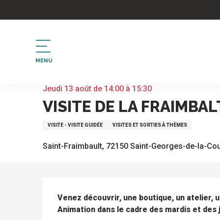
Aller
au
contenu
principal
MENU
Accueil
Visite de La Fraimbaltaise
Jeudi 13 août de 14:00 à 15:30
VISITE DE LA FRAIMBAL
VISITE - VISITE GUIDÉE
VISITES ET SORTIES À THÈMES
Saint-Fraimbault, 72150 Saint-Georges-de-la-Co
DESCRIPTION
Venez découvrir, une boutique, un atelier, un 
Animation dans le cadre des mardis et des j