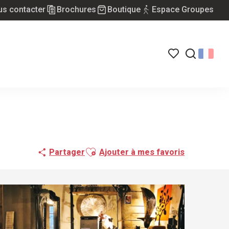
s contacter
Brochures
Boutique
Espace Groupes
Voir les favoris
Recherch
Ajouter aux favoris
Partager
Ajouter à mes favoris