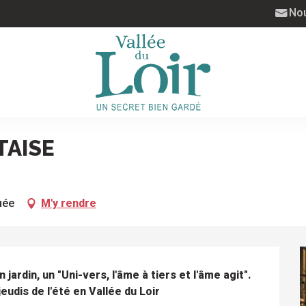
Nou
TAISE
uée
M'y rendre
jardin, un "Uni-vers, l'âme à tiers et l'âme agit". 
eudis de l'été en Vallée du Loir