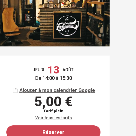
OUVERTURE ET COO
13
JEUDI
AOÛT
De 14:00 à 15:30
Ajouter à mon calendrier Google
5,00 €
Tarif plein
Voir tous les tarifs
Réserver