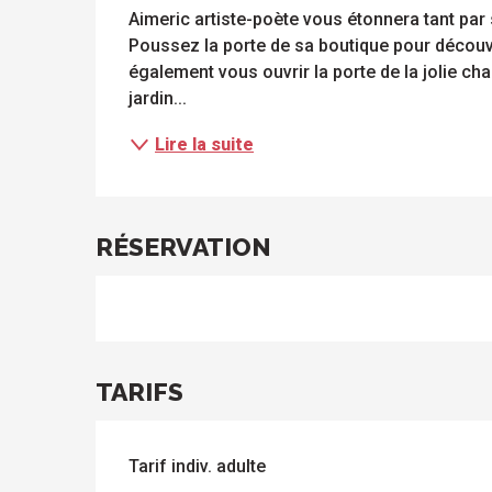
Aimeric artiste-poète vous étonnera tant par 
Poussez la porte de sa boutique pour découvri
également vous ouvrir la porte de la jolie chap
jardin...
Lire la suite
ue
 les
s
s
ements
ntes
RÉSERVATION
Tous
Toutes
les
les
sites
activités
à
isiter
TARIFS
Tarif indiv. adulte