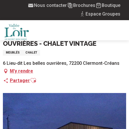
Aller
Nous contacter
Brochures
Boutique
Accueil
au
Village de chalets des Belles Ouvrières - Chalet Vintage
Espace Groupes
contenu
principal
VILLAGE DE CHALETS DES BELLES
MENU
OUVRIÈRES - CHALET VINTAGE
MEUBLÉS
CHALET
6 Lieu-dit Les belles ouvrières, 72200 Clermont-Créans
M'y rendre
Ajouter aux favoris
Partager