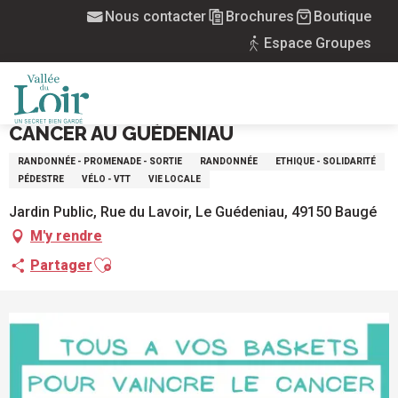
Aller
Nous contacter
Brochures
Boutique
Accueil
au
Tous à vos baskets pour vaincre le cancer au Guédeniau
Espace Groupes
contenu
principal
Dimanche 6 septembre à 08:00
TOUS À VOS BASKETS POUR VAINCRE LE
MENU
CANCER AU GUÉDENIAU
RANDONNÉE - PROMENADE - SORTIE
RANDONNÉE
ETHIQUE - SOLIDARITÉ
PÉDESTRE
VÉLO - VTT
VIE LOCALE
Jardin Public, Rue du Lavoir, Le Guédeniau, 49150 Baugé
M'y rendre
Ajouter aux favoris
Partager