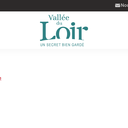
Nou
e