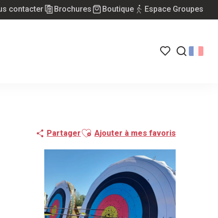
s contacter
Brochures
Boutique
Espace Groupes
Voir les favoris
Recherch
Ajouter aux favoris
Partager
Ajouter à mes favoris