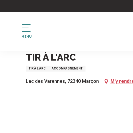
Aller
au
contenu
principal
MENU
Accueil
Tir à l'arc
TIR À L'ARC
TIR À L’ARC
ACCOMPAGNEMENT
Lac des Varennes, 72340 Marçon
M'y rendr