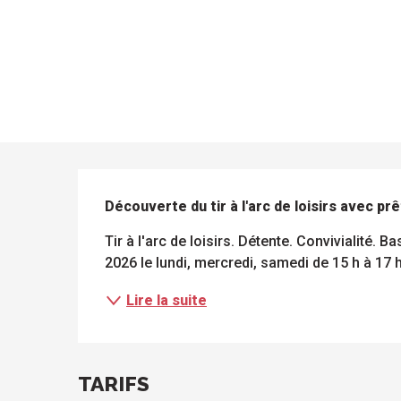
DESCRIPTION
Découverte du tir à l'arc de loisirs avec prê
Tir à l'arc de loisirs. Détente. Convivialité.
2026 le lundi, mercredi, samedi de 15 h à 17 h
Lire la suite
ue
 les
s
s
ements
ntes
TARIFS
Tous
Toutes
les
les