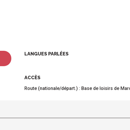
LANGUES PARLÉES
LANGUES PARLÉES
ACCÈS
ACCÈS
Route (nationale/départ.) : Base de loisirs de Ma