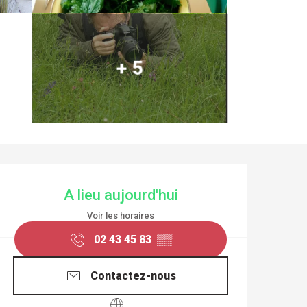
+ 5
OUVERTURE ET COO
A lieu aujourd'hui
Voir les horaires
02 43 45 83
▒▒
Contactez-nous