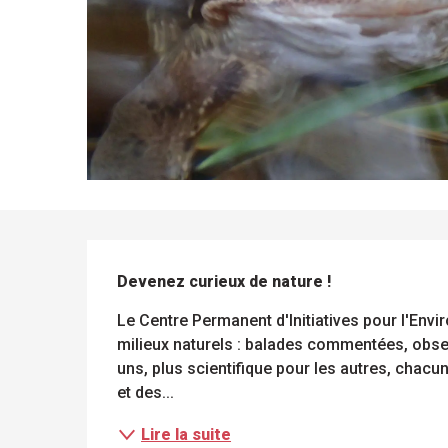
DESCRIPTION
Devenez curieux de nature !
ue
 les
Le Centre Permanent d'Initiatives pour l'Env
s
s
ements
milieux naturels : balades commentées, obser
ntes
Tous
Toutes
uns, plus scientifique pour les autres, chacun
les
les
et des...
sites
activités
à
isiter
Lire la suite