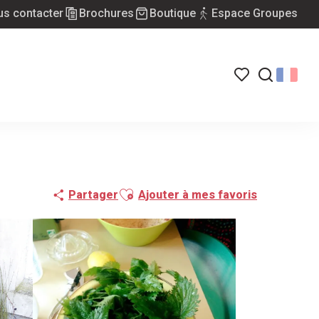
s contacter
Brochures
Boutique
Espace Groupes
Voir les favoris
Recherch
Ajouter aux favoris
Partager
Ajouter à mes favoris