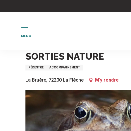
Aller
au
contenu
principal
MENU
Accueil
Sorties nature
SORTIES NATURE
PÉDESTRE
ACCOMPAGNEMENT
La Bruère, 72200 La Flèche
M'y rendre