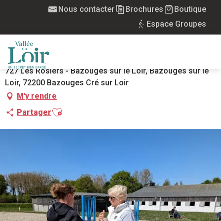
Aller
Nous contacter
Brochures
Boutique
Accueil
Séance d'Equ'Hypnose cavalier
au
Espace Groupes
contenu
SÉANCE D'EQU'HYPNOSE CAVALIER
principal
EQUITATION
ACCOMPAGNEMENT
MENU
727 Les Rosiers - Bazouges sur le Loir, Bazouges sur le
Loir, 72200 Bazouges Cré sur Loir
M'y rendre
Ajouter aux favoris
Partager