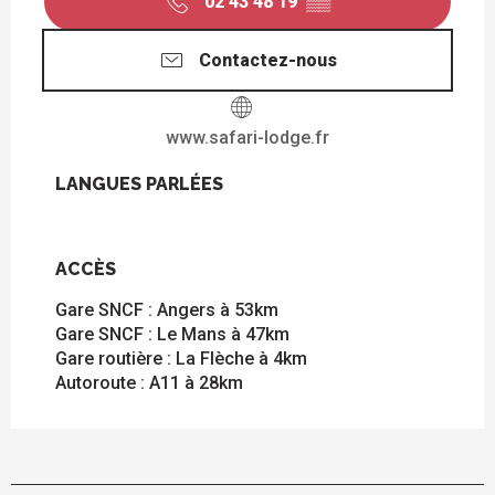
02 43 48 19
▒▒
Contactez-nous
www.safari-lodge.fr
LANGUES PARLÉES
LANGUES PARLÉES
ACCÈS
ACCÈS
Gare SNCF : Angers à 53km
Gare SNCF : Le Mans à 47km
Gare routière : La Flèche à 4km
Autoroute : A11 à 28km