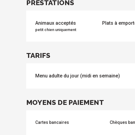
PRESTATIONS
ue
 les
s
Animaux acceptés
Plats à emport
s
ements
ntes
petit chien uniquement
Tous
Toutes
les
les
sites
activités
à
isiter
TARIFS
Menu adulte du jour (midi en semaine)
MOYENS DE PAIEMENT
Cartes bancaires
Chèques ban