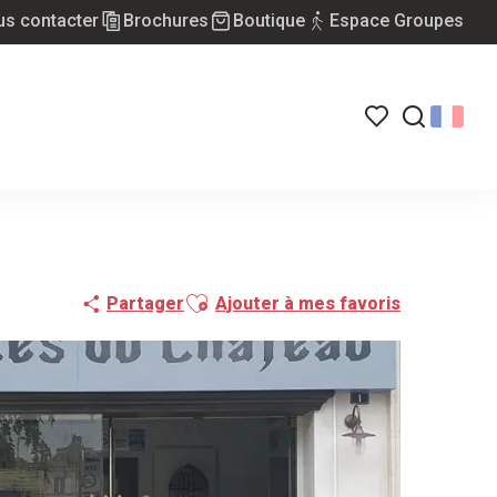
s contacter
Brochures
Boutique
Espace Groupes
Voir les favoris
Recherch
Ajouter aux favoris
Partager
Ajouter à mes favoris