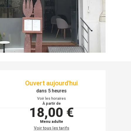
OUVERTURE ET COO
Ouvert aujourd'hui
dans 5 heures
Voir les horaires
À partir de
18,00 €
Menu adulte
Voir tous les tarifs