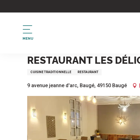
Aller
au
contenu
principal
MENU
Accueil
Restaurant Les Délices du Château
RESTAURANT LES DÉLI
CUISINE TRADITIONNELLE
RESTAURANT
9 avenue jeanne d'arc, Baugé, 49150 Baugé