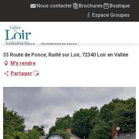
Aller
Nous contacter
Brochures
Boutique
Accueil
Réparation et location de cycles - The Green Bike
au
Espace Groupes
contenu
RÉPARATION ET LOCATION DE CYCLES -
principal
THE GREEN BIKE
MENU
LOUEUR DE VÉLOS
RÉPARATEUR DE VÉLOS
33 Route de Ponce, Ruillé sur Loir, 72340 Loir en Vallée
M'y rendre
Ajouter aux favoris
Partager