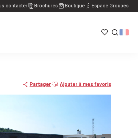
s contacter
Brochures
Boutique
Espace Groupes
Voir les favoris
Recherch
Ajouter aux favoris
Partager
Ajouter à mes favoris