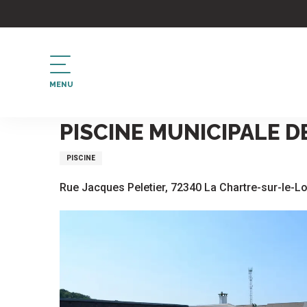
Aller
au
contenu
principal
MENU
Accueil
Piscine municipale de la Chartre sur le Loir
PISCINE MUNICIPALE D
PISCINE
Rue Jacques Peletier, 72340 La Chartre-sur-le-Lo