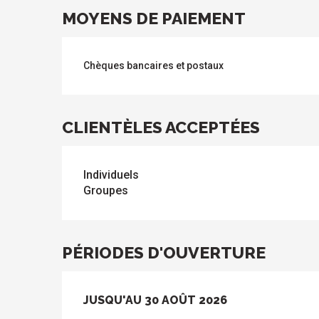
s
MOYENS DE PAIEMENT
Chèques bancaires et postaux
CLIENTÈLES ACCEPTÉES
Individuels
Groupes
PÉRIODES D'OUVERTURE
DU
JUSQU'AU
4 JUILLET 2026
30 AOÛT 2026
AU
30 AOÛT 2026