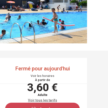
OUVERTURE ET COO
Fermé pour aujourd'hui
Voir les horaires
À partir de
3,60 €
Adulte
Voir tous les tarifs