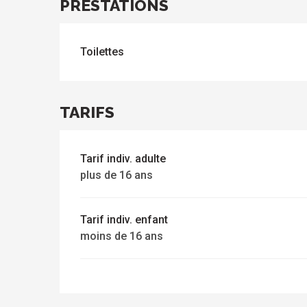
PRESTATIONS
ue
 les
s
s
ements
ntes
Toilettes
Tous
Toutes
les
les
sites
activités
à
isiter
TARIFS
Tarif indiv. adulte
plus de 16 ans
Tarif indiv. enfant
moins de 16 ans