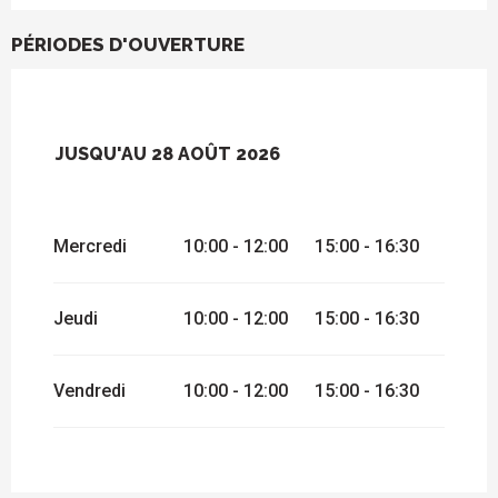
PÉRIODES D'OUVERTURE
JUSQU'AU
28 AOÛT 2026
DU
15 MAI 2026
AU
16 MAI 2026
Mercredi
10:00 - 12:00
15:00 - 16:30
SAMEDI 27 JUIN 2026
DU
8 JUILLET 2026
AU
24 JUILLET
Jeudi
10:00 - 12:00
15:00 - 16:30
2026
SAMEDI 19 SEPTEMBRE 2026
Vendredi
10:00 - 12:00
15:00 - 16:30