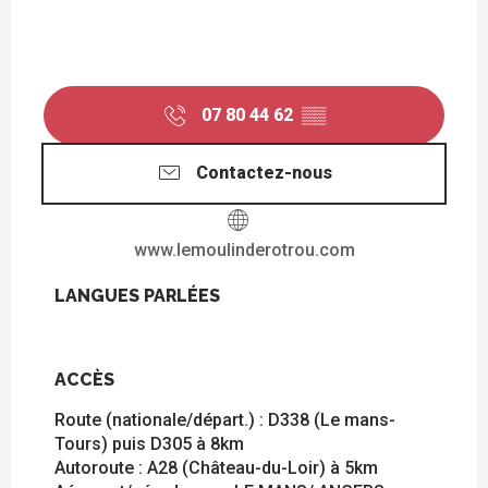
07 80 44 62
▒▒
Contactez-nous
www.lemoulinderotrou.com
LANGUES PARLÉES
LANGUES PARLÉES
ACCÈS
ACCÈS
Route (nationale/départ.) : D338 (Le mans-
Tours) puis D305 à 8km
Autoroute : A28 (Château-du-Loir) à 5km