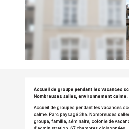
DESCRIPTION
Accueil de groupe pendant les vacances sco
Nombreuses salles, environnement calme.
ue
 les
Accueil de groupes pendant les vacances sco
s
s
ements
calme. Parc paysagé 3ha. Nombreuses salles.
ntes
Tous
Toutes
groupe, famille, séminaire, colonie de vacanc
les
les
sites
activités
d'administration, 67 chambres cloisonnées...