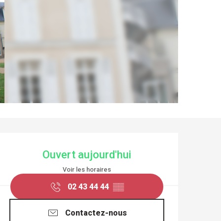
OUVERTURE ET COO
Ouvert aujourd'hui
Voir les horaires
02 43 44 44
▒▒
Contactez-nous