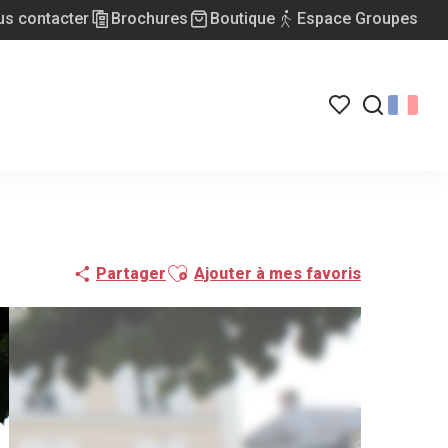
s contacter
Brochures
Boutique
Espace Groupes
Voir les favoris
Recherch
Ajouter aux favoris
Partager
Ajouter à mes favoris