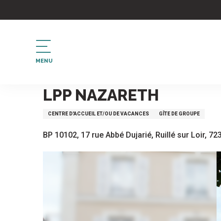
Aller
au
contenu
principal
MENU
Accueil
LPP Nazareth
LPP NAZARETH
CENTRE D'ACCUEIL ET/OU DE VACANCES
GÎTE DE GROUPE
BP 10102, 17 rue Abbé Dujarié, Ruillé sur Loir, 72