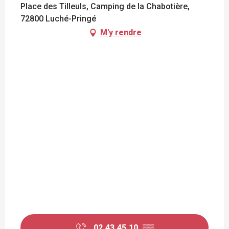
Place des Tilleuls, Camping de la Chabotière,
72800 Luché-Pringé
M'y rendre
02.43.45.10.
▒▒