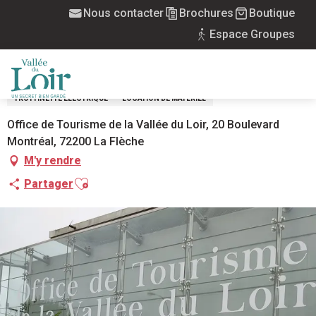
Aller
Nous contacter
Brochures
Boutique
Accueil
Location de trottinettes électriques
au
Espace Groupes
contenu
LOCATION DE TROTTINETTES
principal
ÉLECTRIQUES
MENU
TROTTINETTE ÉLECTRIQUE
LOCATION DE MATÉRIEL
Office de Tourisme de la Vallée du Loir, 20 Boulevard
Montréal, 72200 La Flèche
M'y rendre
Ajouter aux favoris
Partager