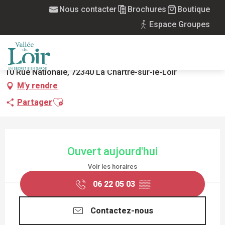
Aller
Nous contacter
Brochures
Boutique
Accueil
Les oiseaux PasSages
au
Espace Groupes
contenu
LES OISEAUX PASSAGES
principal
ARTISANAT / ART
MENU
10 Rue Nationale, 72340 La Chartre-sur-le-Loir
M'y rendre
Ajouter aux favoris
Partager
OUVERTURE ET COORDONNÉES
Ouvert aujourd'hui
Voir les horaires
06 22 05 03
▒▒
Contactez-nous