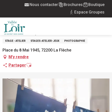
Aller
Nous contacter
Brochures
Boutique
Accueil
Les jeudis au théâtre (atelier cyanotype)
au
Espace Groupes
contenu
Jeudi 20 août de 15:00 à 17:00
principal
LES JEUDIS AU THÉÂTRE (ATELIER
CYANOTYPE)
MENU
STAGE - ATELIER
STAGES-ATELIER-JEUX
PHOTOGRAPHIE
Place du 8 Mai 1945, 72200 La Flèche
M'y rendre
Ajouter aux favoris
Partager