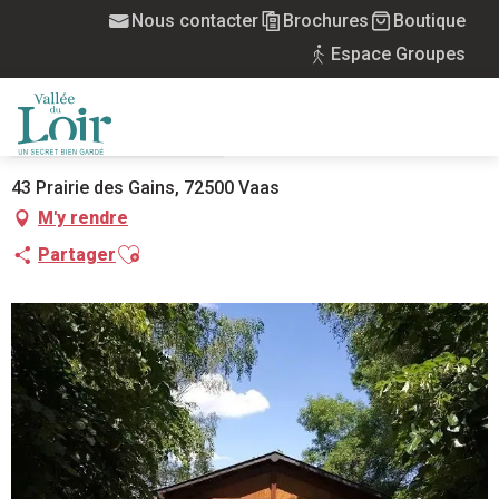
Aller
Nous contacter
Brochures
Boutique
Accueil
Les Hortensias 72
au
Espace Groupes
contenu
principal
LES HORTENSIAS 72
MEUBLÉS
CHALET
MAISON
MENU
43 Prairie des Gains, 72500 Vaas
M'y rendre
Ajouter aux favoris
Partager