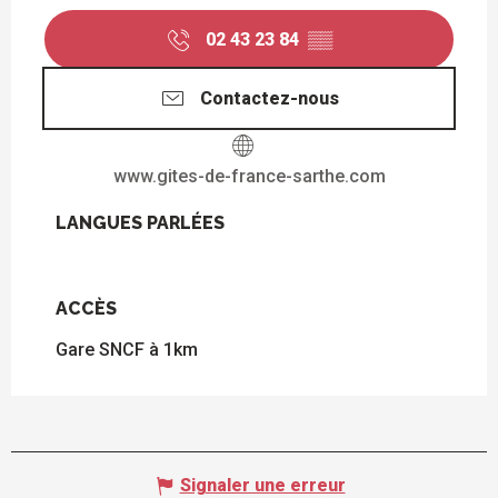
02 43 23 84
▒▒
Contactez-nous
www.gites-de-france-sarthe.com
LANGUES PARLÉES
LANGUES PARLÉES
ACCÈS
ACCÈS
Gare SNCF à 1km
Signaler une erreur