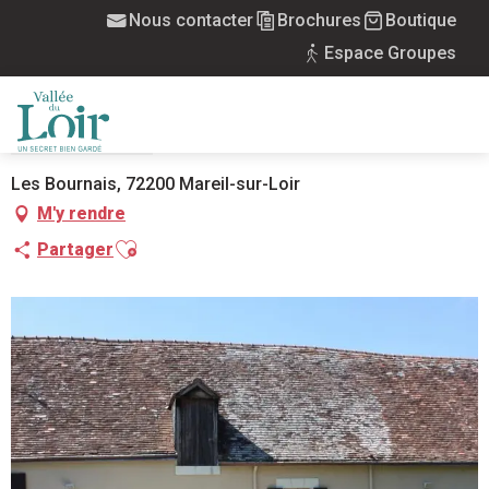
Aller
Nous contacter
Brochures
Boutique
Accueil
Les Bournais
au
Espace Groupes
contenu
principal
LES BOURNAIS
MEUBLÉS
MAISON
MENU
Les Bournais, 72200 Mareil-sur-Loir
M'y rendre
Ajouter aux favoris
Partager