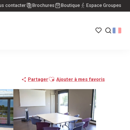
s contacter
Brochures
Boutique
Espace Groupes
Voir les favoris
Recherch
Ajouter aux favoris
Partager
Ajouter à mes favoris