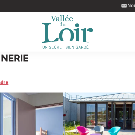
Nou
NNERIE
ndre