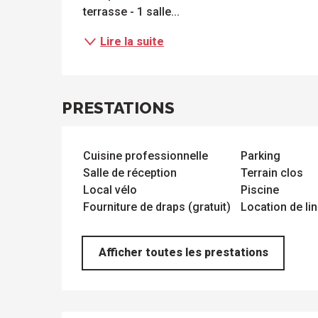
terrasse - 1 salle...
Lire la suite
ue
 les
s
s
ements
ntes
Tous
Toutes
les
les
PRESTATIONS
sites
activités
à
isiter
Cuisine professionnelle
Parking
Salle de réception
Terrain clos
Local vélo
Piscine
Fourniture de draps (gratuit)
Location de li
Afficher toutes les prestations