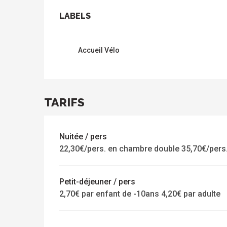
OFFRES DE PRES
LABELS
LABELS
s
Accueil Vélo
TARIFS
Nuitée / pers
22,30€/pers. en chambre double 35,70€/pers.
Petit-déjeuner / pers
2,70€ par enfant de -10ans 4,20€ par adulte