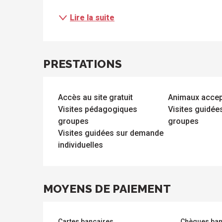
Tous
Toutes
les
les
Lire la suite
sites
activités
à
isiter
PRESTATIONS
Accès au site gratuit
Animaux acce
Visites pédagogiques
Visites guidé
groupes
groupes
Visites guidées sur demande
individuelles
s
MOYENS DE PAIEMENT
Cartes bancaires
Chèques ban