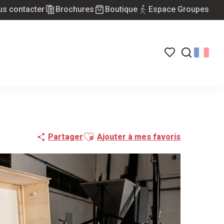
s contacter
Brochures
Boutique
Espace Groupes
Voir les favoris
Recherch
Ajouter aux favoris
Partager
Ajouter à mes favoris