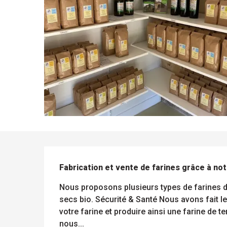
DESCRIPTION
Fabrication et vente de farines grâce à not
Nous proposons plusieurs types de farines de
ue
secs bio. Sécurité & Santé Nous avons fait le 
 les
s
votre farine et produire ainsi une farine de te
s
ements
nous...
ntes