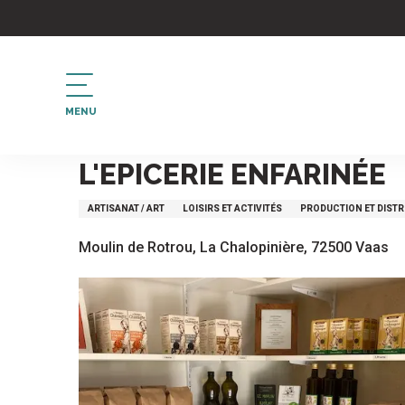
Aller
au
contenu
principal
MENU
Accueil
L'Epicerie enfarinée
L'EPICERIE ENFARINÉE
ARTISANAT / ART
LOISIRS ET ACTIVITÉS
PRODUCTION ET DISTR
Moulin de Rotrou, La Chalopinière, 72500 Vaas