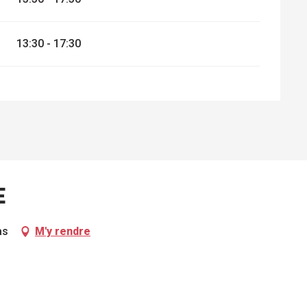
13:30 - 17:30
E
as
M'y rendre