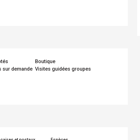
ptés
Boutique
es sur demande
Visites guidées groupes
caires et postaux
Espèces