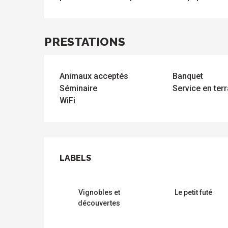
PRESTATIONS
Animaux acceptés
Banquet
Séminaire
Service en ter
WiFi
ue
 les
s
s
ements
OFFRES DE PRES
ntes
Tous
Toutes
LABELS
LABELS
les
les
sites
activités
à
isiter
Vignobles et
Le petit futé
découvertes