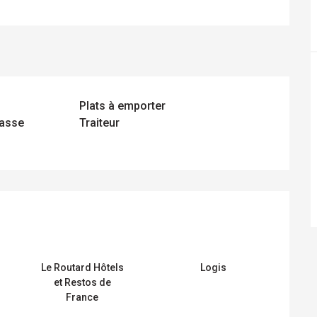
Plats à emporter
rasse
Traiteur
TATIONS
Le Routard Hôtels
Logis
et Restos de
France