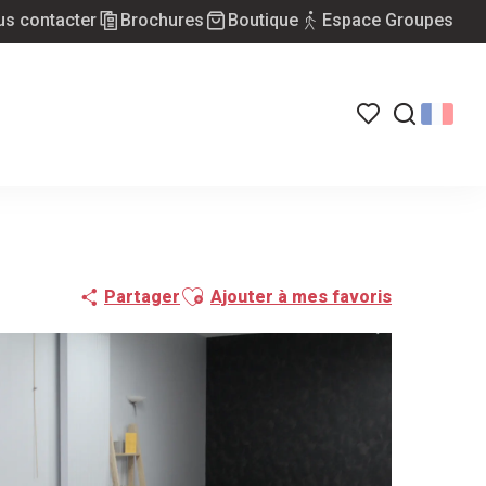
s contacter
Brochures
Boutique
Espace Groupes
Voir les favoris
Recherch
Ajouter aux favoris
Partager
Ajouter à mes favoris