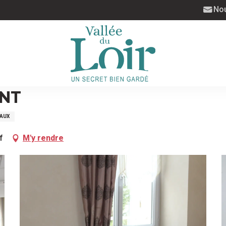
Nou
ONT
AUX
f
M'y rendre