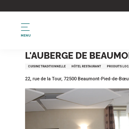
Aller
au
contenu
principal
MENU
Accueil
L'Auberge de Beaumont
L'AUBERGE DE BEAUM
CUISINE TRADITIONNELLE
HÔTEL RESTAURANT
PRODUITS LOC
22, rue de la Tour, 72500 Beaumont-Pied-de-Bœu