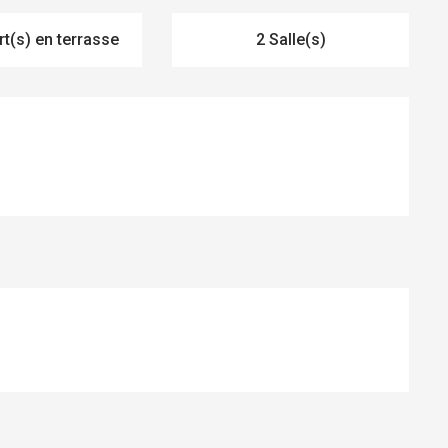
t(s) en terrasse
2 Salle(s)