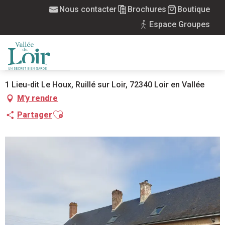
Aller
Nous contacter
Brochures
Boutique
Accueil
La Maison de Mary Ann
au
Espace Groupes
contenu
principal
LA MAISON DE MARY ANN
MEUBLÉS
MAISON
MENU
1 Lieu-dit Le Houx, Ruillé sur Loir, 72340 Loir en Vallée
M'y rendre
Ajouter aux favoris
Partager