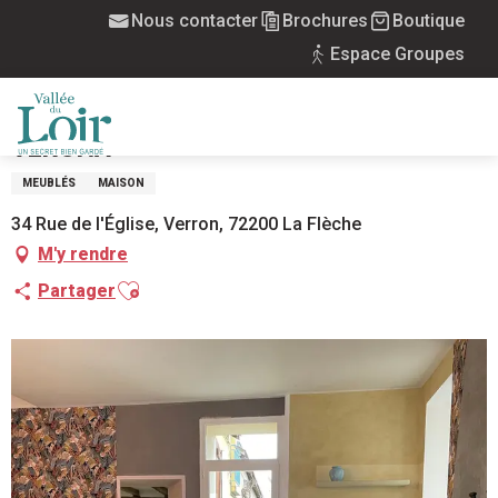
Aller
Nous contacter
Brochures
Boutique
Accueil
La Maison à côté de l'Eglise : La Vérona
au
Espace Groupes
contenu
principal
LA MAISON À CÔTÉ DE L'EGLISE : LA
VÉRONA
MENU
MEUBLÉS
MAISON
34 Rue de l'Église, Verron, 72200 La Flèche
M'y rendre
Ajouter aux favoris
Partager