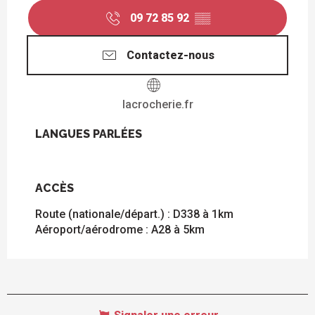
09 72 85 92
▒▒
Contactez-nous
lacrocherie.fr
LANGUES PARLÉES
LANGUES PARLÉES
ACCÈS
ACCÈS
Route (nationale/départ.) : D338 à 1km
Aéroport/aérodrome : A28 à 5km