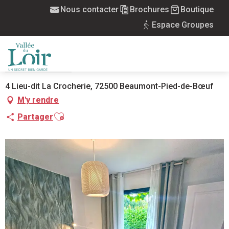
Aller
Nous contacter
Brochures
Boutique
Accueil
La Crocherie Gîte des Elfes
au
Espace Groupes
contenu
principal
LA CROCHERIE GÎTE DES ELFES
MEUBLÉS
MAISON
MENU
4 Lieu-dit La Crocherie, 72500 Beaumont-Pied-de-Bœuf
M'y rendre
Ajouter aux favoris
Partager