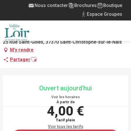
Aller
Nous contacter
Brochures
Boutique
Accueil
Jardin du Clos Saint Gilles
au
Espace Groupes
contenu
JARDIN DU CLOS SAINT GILLES
principal
PARC ET JARDIN
JARDIN D'AGRÉMENT
A LA FRANÇAISE
A L'ANGLAISE
MENU
25 Rue Saint-Gilles, 37370 Saint-Christophe-sur-le-Nais
M'y rendre
Ajouter aux favoris
Partager
OUVERTURE ET COORDONNÉES
Ouvert aujourd'hui
Voir les horaires
À partir de
4,00 €
Tarif plein
Voir tous les tarifs