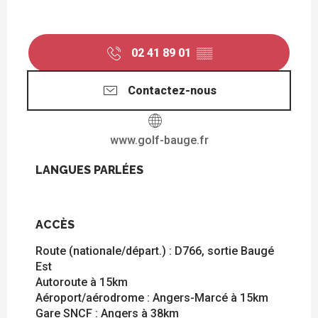
02 41 89 01
▒▒
Contactez-nous
www.golf-bauge.fr
LANGUES PARLÉES
LANGUES PARLÉES
ACCÈS
ACCÈS
Route (nationale/départ.) : D766, sortie Baugé
Est
Autoroute à 15km
Aéroport/aérodrome : Angers-Marcé à 15km
Gare SNCF : Angers à 38km