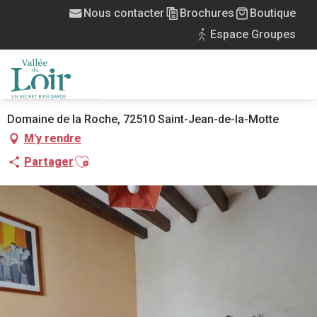
Aller
Nous contacter
Brochures
Boutique
Accueil
Gîte Savennières
au
Espace Groupes
contenu
principal
GÎTE SAVENNIÈRES
MEUBLÉS
MAISON
MENU
Domaine de la Roche, 72510 Saint-Jean-de-la-Motte
M'y rendre
Ajouter aux favoris
Partager