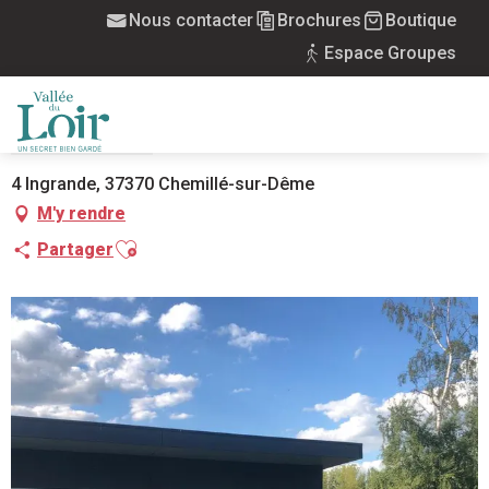
Aller
Nous contacter
Brochures
Boutique
Accueil
Gîte les Bambous
au
Espace Groupes
contenu
principal
GÎTE LES BAMBOUS
MEUBLÉS
MAISON
MENU
4 Ingrande, 37370 Chemillé-sur-Dême
M'y rendre
Ajouter aux favoris
Partager