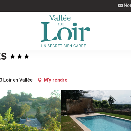
Nou
ES
 Loir en Vallée
M'y rendre