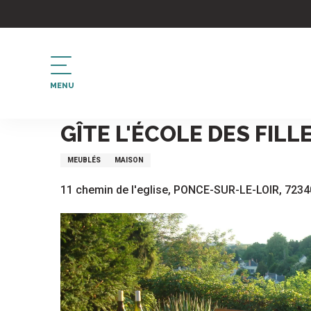
Aller
au
contenu
principal
MENU
Accueil
Gîte L'école des Filles
GÎTE L'ÉCOLE DES FILL
MEUBLÉS
MAISON
11 chemin de l'eglise, PONCE-SUR-LE-LOIR, 72340