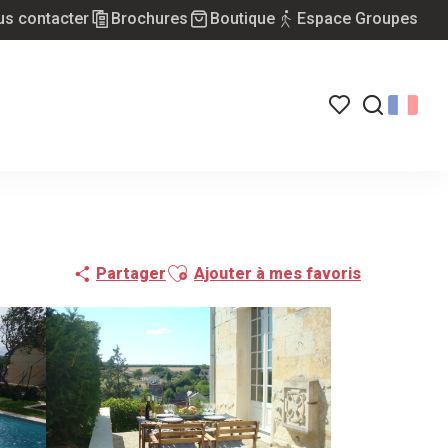
s contacter
Brochures
Boutique
Espace Groupes
Voir les favoris
Recherch
Ajouter aux favoris
Partager
Ajouter à mes favoris