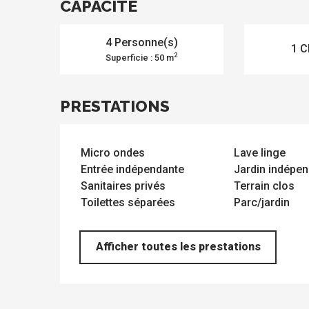
les
les
CAPACITÉ
sites
activités
à
isiter
4 Personne(s)
1 C
2
Superficie : 50 m
PRESTATIONS
Micro ondes
Lave linge
Entrée indépendante
Jardin indépen
Sanitaires privés
Terrain clos
Toilettes séparées
Parc/jardin
s
Afficher toutes les prestations