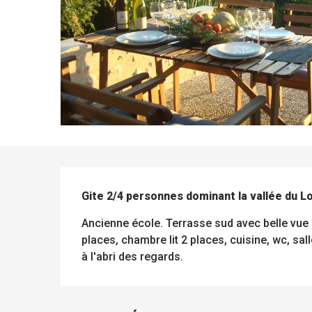
DESCRIPTION
Gite 2/4 personnes dominant la vallée du Lo
Ancienne école. Terrasse sud avec belle vue su
places, chambre lit 2 places, cuisine, wc, sall
à l'abri des regards.
ue
 les
s
s
ements
ntes
Tous
Toutes