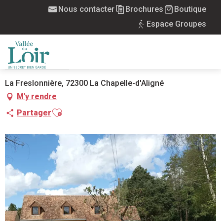
Aller
Nous contacter
Brochures
Boutique
Accueil
Gîte le Val d'Argance
au
Espace Groupes
contenu
principal
GÎTE LE VAL D'ARGANCE
MEUBLÉS
MAISON
MENU
La Freslonnière, 72300 La Chapelle-d'Aligné
M'y rendre
Ajouter aux favoris
Partager