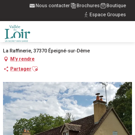
Aller
Nous contacter
Brochures
Boutique
Accueil
Gîte le Moulin de la Raffinerie
au
Espace Groupes
contenu
principal
GÎTE LE MOULIN DE LA RAFFINERIE
MEUBLÉS
MAISON
MENU
La Raffinerie, 37370 Épeigné-sur-Dême
M'y rendre
Ajouter aux favoris
Partager