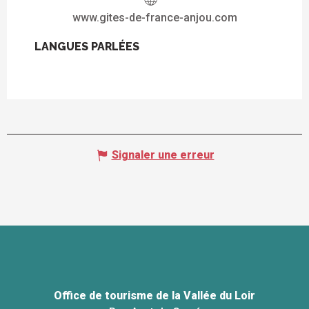
www.gites-de-france-anjou.com
LANGUES PARLÉES
LANGUES PARLÉES
Signaler une erreur
Office de tourisme de la Vallée du Loir