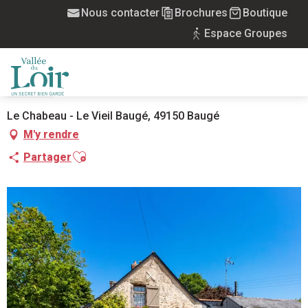
Aller
Nous contacter
Brochures
Boutique
Accueil
Gîte Le Chabeau
au
Espace Groupes
contenu
principal
GÎTE LE CHABEAU
MEUBLÉS
MENU
Le Chabeau - Le Vieil Baugé, 49150 Baugé
M'y rendre
Ajouter aux favoris
Partager