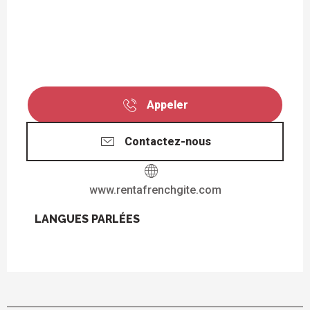
Appeler
Contactez-nous
www.rentafrenchgite.com
LANGUES PARLÉES
LANGUES PARLÉES