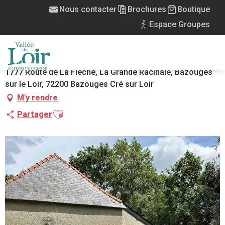
Aller
Nous contacter
Brochures
Boutique
Accueil
Gîte la Grande Racinaie
au
Espace Groupes
contenu
GÎTE LA GRANDE RACINAIE
principal
MEUBLÉS
MAISON
MENU
1777 Route de La Flèche, La Grande Racinaie, Bazouges
sur le Loir, 72200 Bazouges Cré sur Loir
M'y rendre
Ajouter aux favoris
Partager