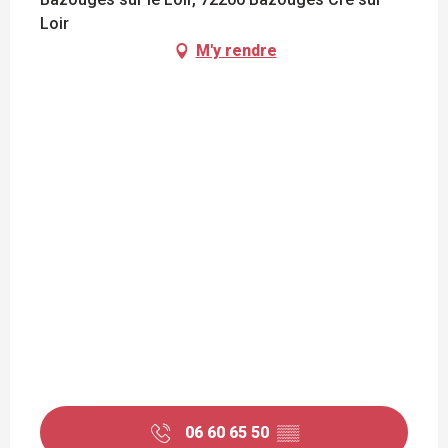
Loir
M'y rendre
06 60 65 50
▒▒