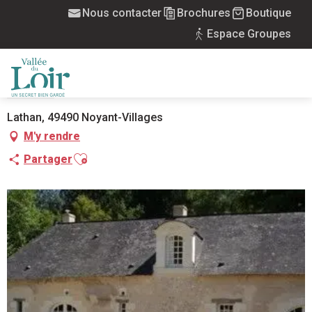
Aller
Nous contacter
Brochures
Boutique
Accueil
Bergerie de Lathan
au
Espace Groupes
contenu
principal
BERGERIE DE LATHAN
MEUBLÉS
MENU
Lathan, 49490 Noyant-Villages
M'y rendre
Ajouter aux favoris
Partager