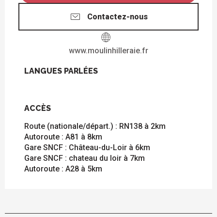
Contactez-nous
www.moulinhilleraie.fr
LANGUES PARLÉES
LANGUES PARLÉES
ACCÈS
ACCÈS
Route (nationale/départ.) : RN138 à 2km
Autoroute : A81 à 8km
Gare SNCF : Château-du-Loir à 6km
Gare SNCF : chateau du loir à 7km
Autoroute : A28 à 5km