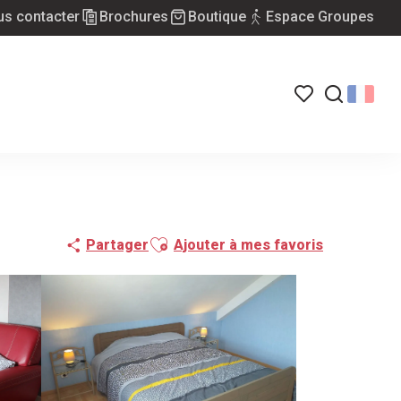
s contacter
Brochures
Boutique
Espace Groupes
Voir les favoris
Recherch
Ajouter aux favoris
Partager
Ajouter à mes favoris