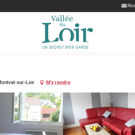
Nou
ontval-sur-Loir
M'y rendre