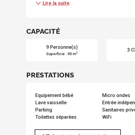
Lire la suite
ue
 les
s
s
ements
ntes
Tous
Toutes
CAPACITÉ
les
les
sites
activités
à
9 Personne(s)
isiter
3 C
2
Superficie : 90 m
PRESTATIONS
Equipement bébé
Micro ondes
Lave vaisselle
Entrée indépe
Parking
Sanitaires priv
Toilettes séparées
WiFi