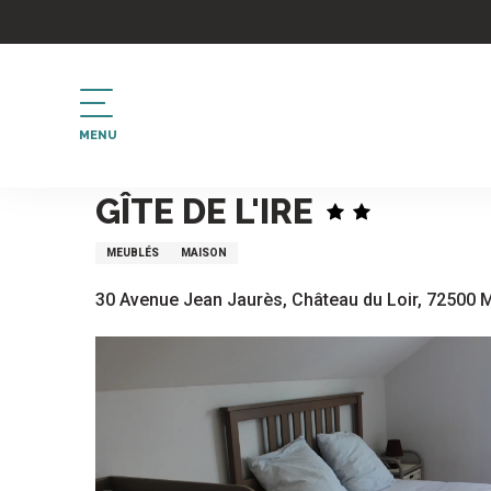
Aller
au
contenu
principal
MENU
Accueil
Gîte de l'Ire
GÎTE DE L'IRE
MEUBLÉS
MAISON
30 Avenue Jean Jaurès, Château du Loir, 72500 M