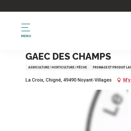
Aller
au
contenu
principal
MENU
Accueil
GAEC DES CHAMPS
GAEC DES CHAMPS
AGRICULTURE / HORTICULTURE / PÊCHE
FROMAGE ET PRODUIT LAI
La Croix, Chigné, 49490 Noyant-Villages
M'y