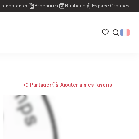
s contacter
Brochures
Boutique
Espace Groupes
Voir les favoris
Recherch
Ajouter aux favoris
Partager
Ajouter à mes favoris