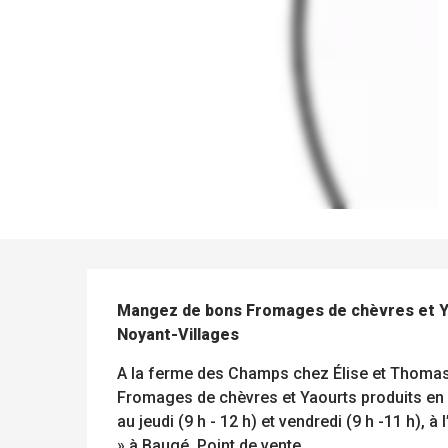
ue
 les
s
s
ements
ntes
Tous
Toutes
DESCRIPTION
les
les
sites
activités
Mangez de bons Fromages de chèvres et Yao
à
Noyant-Villages
isiter
A la ferme des Champs chez Élise et Thoma
Fromages de chèvres et Yaourts produits en A
au jeudi (9 h - 12 h) et vendredi (9 h -11 h),
» à Baugé, Point de vente...